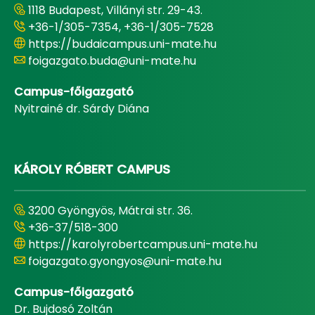
1118 Budapest, Villányi str. 29-43.
+36-1/305-7354, +36-1/305-7528
https://budaicampus.uni-mate.hu
foigazgato.buda@uni-mate.hu
Campus-főigazgató
Nyitrainé dr. Sárdy Diána
KÁROLY RÓBERT CAMPUS
3200 Gyöngyös, Mátrai str. 36.
+36-37/518-300
https://karolyrobertcampus.uni-mate.hu
foigazgato.gyongyos@uni-mate.hu
Campus-főigazgató
Dr. Bujdosó Zoltán