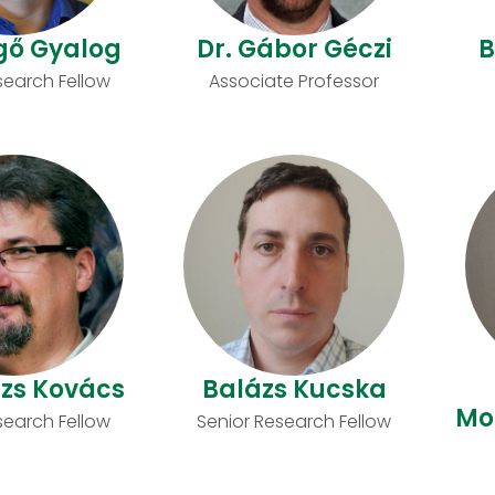
gő Gyalog
Dr. Gábor Géczi
B
search Fellow
Associate Professor
ázs Kovács
Balázs Kucska
Mo
search Fellow
Senior Research Fellow