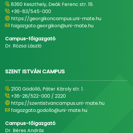
8360 Keszthely, Deák Ferenc str. 16.
+36-83/545-000
https://georgikoncampus.uni-mate.hu
foigazgato.georgikon@uni-mate.hu
Campus-főigazgató
Dr. Rózsa László
SZENT ISTVÁN CAMPUS
2100 Gödöllő, Páter Károly str. 1.
+36-28/522-000 / 2220
https://szentistvancampus.uni-mate.hu
foigazgato.godollo@uni-mate.hu
Campus-főigazgató
Dr. Béres András