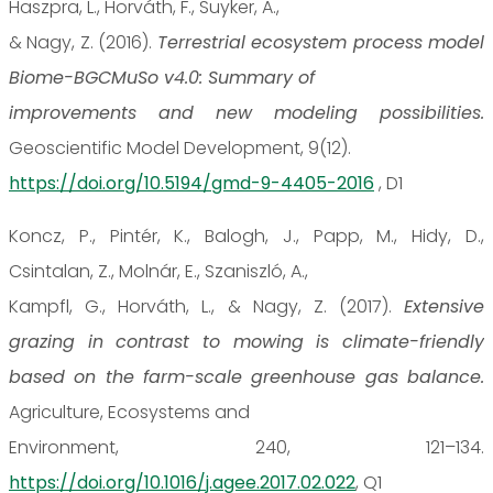
Haszpra, L., Horváth, F., Suyker, A.,
& Nagy, Z. (2016).
Terrestrial ecosystem process model
Biome-BGCMuSo v4.0: Summary of
improvements and new modeling possibilities.
Geoscientific Model Development, 9(12).
https://doi.org/10.5194/gmd-9-4405-2016
, D1
Koncz, P., Pintér, K., Balogh, J., Papp, M., Hidy, D.,
Csintalan, Z., Molnár, E., Szaniszló, A.,
Kampfl, G., Horváth, L., & Nagy, Z. (2017).
Extensive
grazing in contrast to mowing is climate-friendly
based on the farm-scale greenhouse gas balance.
Agriculture, Ecosystems and
Environment, 240, 121–134.
https://doi.org/10.1016/j.agee.2017.02.022
, Q1