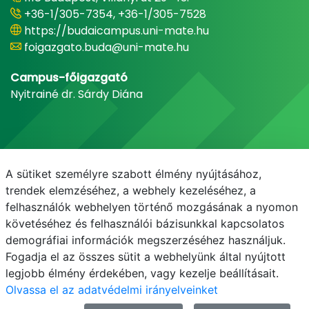
+36-1/305-7354, +36-1/305-7528
https://budaicampus.uni-mate.hu
foigazgato.buda@uni-mate.hu
Campus-főigazgató
Nyitrainé dr. Sárdy Diána
A sütiket személyre szabott élmény nyújtásához,
trendek elemzéséhez, a webhely kezeléséhez, a
felhasználók webhelyen történő mozgásának a nyomon
követéséhez és felhasználói bázisunkkal kapcsolatos
demográfiai információk megszerzéséhez használjuk.
E-mail
Telefonkönyv
NEPTUN
E-learning
Fogadja el az összes sütit a webhelyünk által nyújtott
legjobb élmény érdekében, vagy kezelje beállításait.
Olvassa el az adatvédelmi irányelveinket