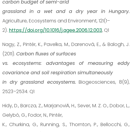
carbon budget of semi-arid
grassland in a wet and a dry year in Hungary.
Agriculture, Ecosystems and Environment, 121(1–
2).
https://doi.org/10.1016/j.agee.2006.12.003
, Q1
Nagy, Z., Pintér, K., Pavelka, M., Darenová, E., & Balogh, J.
(2011).
Carbon fluxes of surfaces
vs. ecosystems: advantages of measuring eddy
covariance and soil respiration simultaneously
in dry grassland ecosystems.
Biogeosciences, 8(9),
2523–2534. Q1
Hidy, D., Barcza, Z., MarjanoviÄ, H., Sever, M. Z. O., Dobor, L.,
Gelybó, G., Fodor, N., Pintér,
K., Churkina, G., Running, S., Thornton, P., Bellocchi, G.,