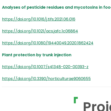
Analyses of pesticide residues and mycotoxins in fo
https://doi.org/10.1016/j.tifs.2021.06.016
https://doi.org/10.1021/acs.jafc.1c06864
https://doi.org/10.1080/19440049.2020.1862424
Plant protection by trunk injection
https://doi.org/10.1007/s41348-020-00393-z
https://doi.org/10.3390/horticulturae9060655
Proj