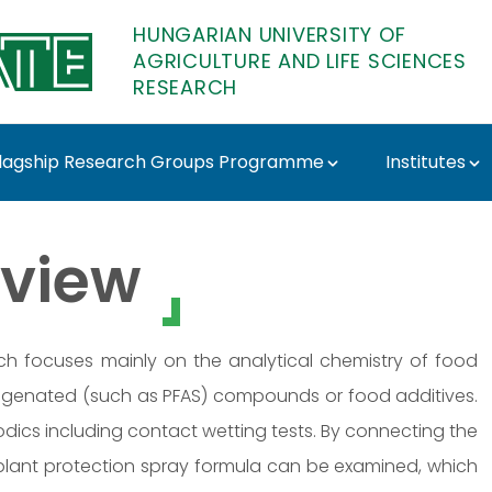
HUNGARIAN UNIVERSITY OF
AGRICULTURE AND LIFE SCIENCES
RESEARCH
lagship Research Groups Programme
Institutes
 Sörös Csilla - MATE 
view
earch focuses mainly on the analytical chemistry of food
alogenated (such as PFAS) compounds or food additives.
lodics including contact wetting tests. By connecting the
f plant protection spray formula can be examined, which