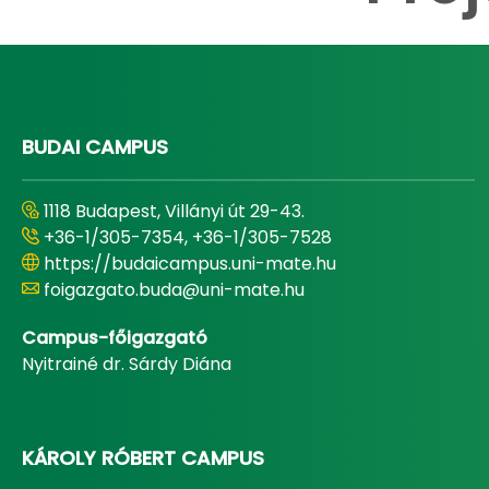
BUDAI CAMPUS
1118 Budapest, Villányi út 29-43.
+36-1/305-7354, +36-1/305-7528
https://budaicampus.uni-mate.hu
foigazgato.buda@uni-mate.hu
Campus-főigazgató
Nyitrainé dr. Sárdy Diána
KÁROLY RÓBERT CAMPUS