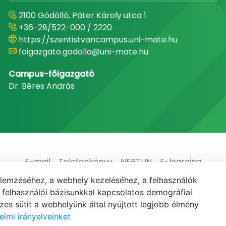
2100 Gödöllő, Páter Károly utca 1.
+36-28/522-000 / 2220
https://szentistvancampus.uni-mate.hu
foigazgato.godollo@uni-mate.hu
Campus-főigazgató
Dr. Béres András
E-mail
Telefonkönyv
NEPTUN
E-learning
elemzéséhez, a webhely kezeléséhez, a felhasználók
elhasználói bázisunkkal kapcsolatos demográfiai
es sütit a webhelyünk által nyújtott legjobb élmény
elmi irányelveinket
© MATE 2021