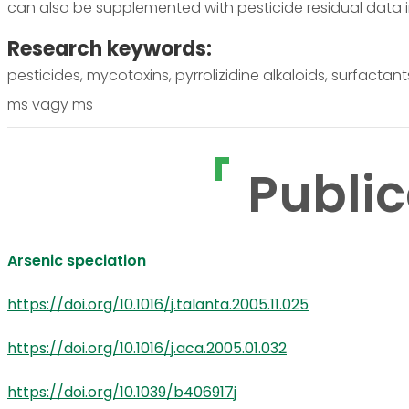
can also be supplemented with pesticide residual data 
Research keywords:
pesticides, mycotoxins, pyrrolizidine alkaloids, surfacta
ms vagy ms
Public
Arsenic speciation
https://doi.org/10.1016/j.talanta.2005.11.025
https://doi.org/10.1016/j.aca.2005.01.032
https://doi.org/10.1039/b406917j