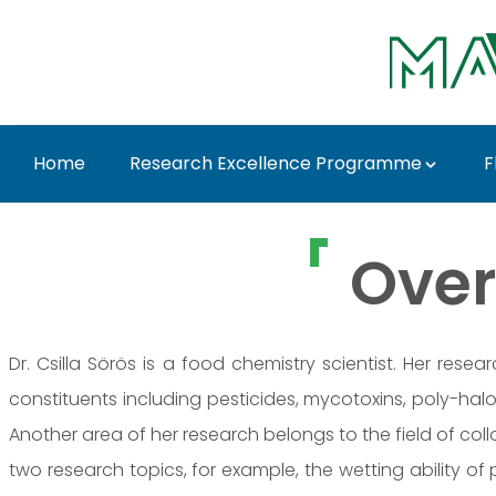
Ugrás a fő tartalomhoz
Home
Research Excellence Programme
F
Marczika Andrásné Dr.
Over
Dr. Csilla Sörös is a food chemistry scientist. Her res
constituents including pesticides, mycotoxins, poly-h
Another area of her research belongs to the field of col
two research topics, for example, the wetting ability o