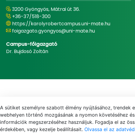
3200 Gyöngyös, Mátrai út 36.
+36-37/518-300
https://karolyrobertcampus.uni-mate.hu
foigazgato.gyongyos@uni-mate.hu
Campus-főigazgató
Dr. Bujdosó Zoltán
A sütiket személyre szabott élmény nyújtásához, trendek 
webhelyen történő mozgásának a nyomon követéséhez és f
információk megszerzéséhez használjuk. Fogadja el az össz
érdekében, vagy kezelje beállításait.
Olvassa el az adatvéd