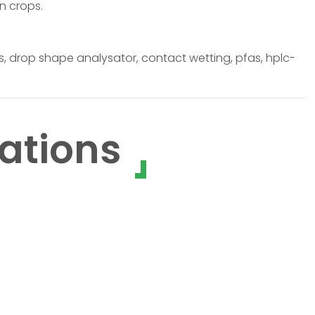
in crops.
nts, drop shape analysator, contact wetting, pfas, hplc-
ations