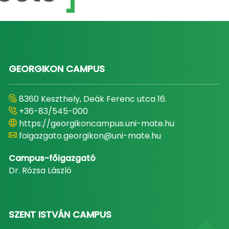
GEORGIKON CAMPUS
8360 Keszthely, Deák Ferenc utca 16.
+36-83/545-000
https://georgikoncampus.uni-mate.hu
foigazgato.georgikon@uni-mate.hu
Campus-főigazgató
Dr. Rózsa László
SZENT ISTVÁN CAMPUS