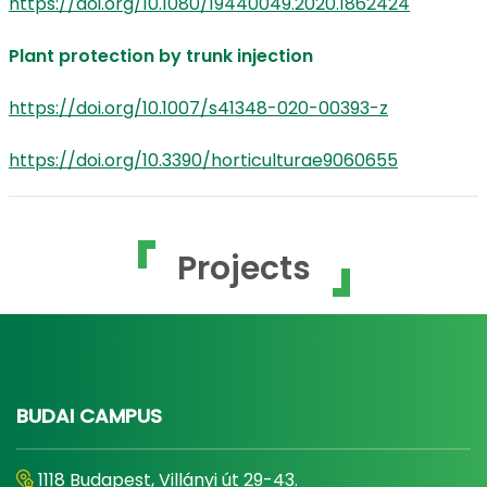
https://doi.org/10.1080/19440049.2020.1862424
Plant protection by trunk injection
https://doi.org/10.1007/s41348-020-00393-z
https://doi.org/10.3390/horticulturae9060655
Projects
BUDAI CAMPUS
1118 Budapest, Villányi út 29-43.