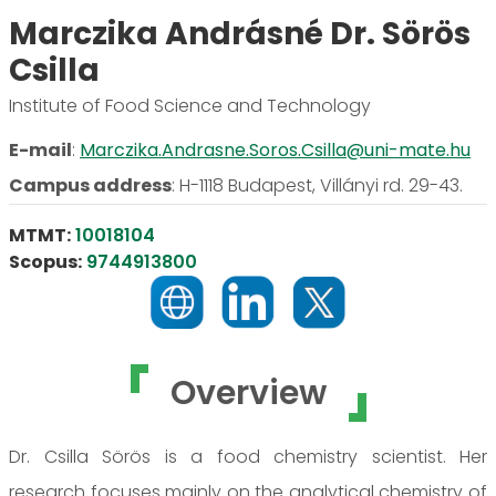
Marczika Andrásné Dr. Sörös
Csilla
Institute of Food Science and Technology
E-mail
:
Marczika.Andrasne.Soros.Csilla@uni-mate.hu
Campus address
:
H-1118 Budapest, Villányi rd. 29-43.
MTMT:
10018104
Scopus:
9744913800
Overview
Dr. Csilla Sörös is a food chemistry scientist. Her
research focuses mainly on the analytical chemistry of