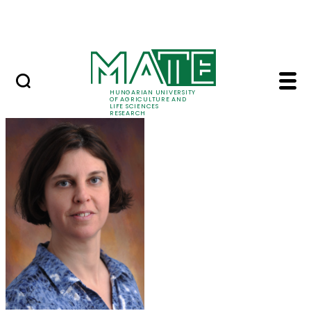
Ugrás a fő tartalomhoz
Events
HUNGARIAN UNIVERSITY
OF AGRICULTURE AND
LIFE SCIENCES
RESEARCH
Marczika Andrásné Dr.