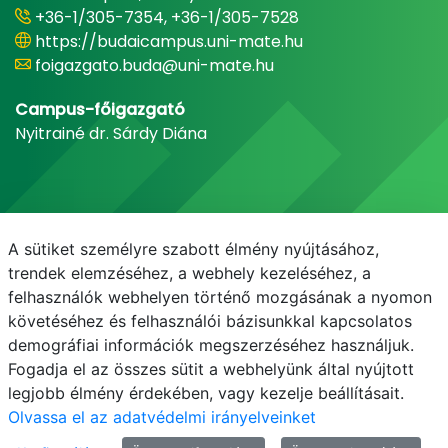
+36-1/305-7354, +36-1/305-7528
https://budaicampus.uni-mate.hu
foigazgato.buda@uni-mate.hu
Campus-főigazgató
Nyitrainé dr. Sárdy Diána
A sütiket személyre szabott élmény nyújtásához,
trendek elemzéséhez, a webhely kezeléséhez, a
felhasználók webhelyen történő mozgásának a nyomon
követéséhez és felhasználói bázisunkkal kapcsolatos
demográfiai információk megszerzéséhez használjuk.
E-mail
Telefonkönyv
NEPTUN
E-learning
Fogadja el az összes sütit a webhelyünk által nyújtott
legjobb élmény érdekében, vagy kezelje beállításait.
Olvassa el az adatvédelmi irányelveinket