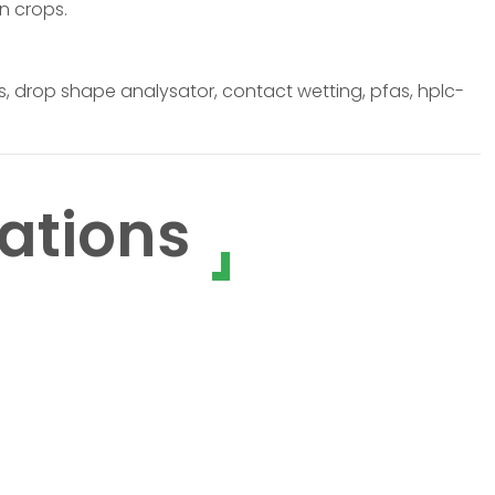
in crops.
nts, drop shape analysator, contact wetting, pfas, hplc-
ations