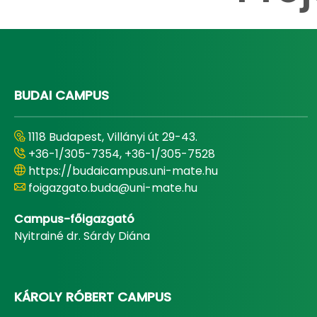
BUDAI CAMPUS
1118 Budapest, Villányi út 29-43.
+36-1/305-7354, +36-1/305-7528
https://budaicampus.uni-mate.hu
foigazgato.buda@uni-mate.hu
Campus-főigazgató
Nyitrainé dr. Sárdy Diána
KÁROLY RÓBERT CAMPUS