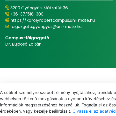
3200 Gyöngyös, Mátrai út 36.
+36-37/518-300
https://karolyrobertcampus.uni-mate.hu
foigazgato.gyongyos@uni-mate.hu
Campus-főigazgató
Dr. Bujdosó Zoltán
A sütiket személyre szabott élmény nyújtásához, trendek 
webhelyen történő mozgásának a nyomon követéséhez és f
információk megszerzéséhez használjuk. Fogadja el az össz
érdekében, vagy kezelje beállításait.
Olvassa el az adatvéd