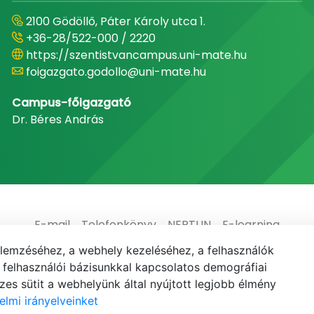
2100 Gödöllő, Páter Károly utca 1.
+36-28/522-000 / 2220
https://szentistvancampus.uni-mate.hu
foigazgato.godollo@uni-mate.hu
Campus-főigazgató
Dr. Béres András
E-mail
Telefonkönyv
NEPTUN
E-learning
elemzéséhez, a webhely kezeléséhez, a felhasználók
elhasználói bázisunkkal kapcsolatos demográfiai
es sütit a webhelyünk által nyújtott legjobb élmény
elmi irányelveinket
© MATE 2021