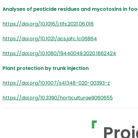
Analyses of pesticide residues and mycotoxins in fo
https://doi.org/10.1016/j.tifs.2021.06.016
https://doi.org/10.1021/acs.jafc.1c06864
https://doi.org/10.1080/19440049.2020.1862424
Plant protection by trunk injection
https://doi.org/10.1007/s41348-020-00393-z
https://doi.org/10.3390/horticulturae9060655
Proj