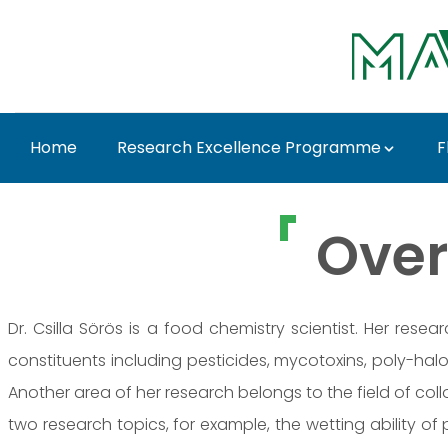
Ugrás a fő tartalomhoz
Home
Research Excellence Programme
F
Marczika Andrásné Dr.
Over
Dr. Csilla Sörös is a food chemistry scientist. Her res
constituents including pesticides, mycotoxins, poly-h
Another area of her research belongs to the field of col
two research topics, for example, the wetting ability o