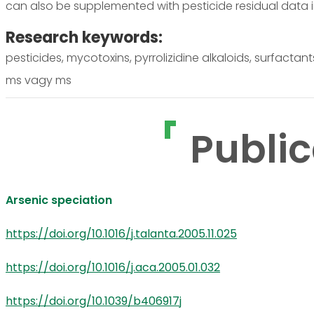
can also be supplemented with pesticide residual data 
Research keywords:
pesticides, mycotoxins, pyrrolizidine alkaloids, surfacta
ms vagy ms
Public
Arsenic speciation
https://doi.org/10.1016/j.talanta.2005.11.025
https://doi.org/10.1016/j.aca.2005.01.032
https://doi.org/10.1039/b406917j