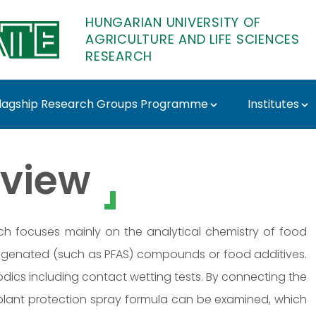
HUNGARIAN UNIVERSITY OF
AGRICULTURE AND LIFE SCIENCES
RESEARCH
lagship Research Groups Programme
Institutes
 Sörös Csilla - MATE 
view
earch focuses mainly on the analytical chemistry of food
alogenated (such as PFAS) compounds or food additives.
lodics including contact wetting tests. By connecting the
f plant protection spray formula can be examined, which