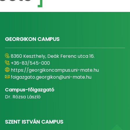
GEORGIKON CAMPUS
8360 Keszthely, Deák Ferenc utca 16.
+36-83/545-000
https://georgikoncampus.uni-mate.hu
foigazgato.georgikon@uni-mate.hu
Campus-főigazgató
Dr. Rózsa László
SZENT ISTVÁN CAMPUS