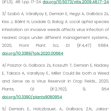
(IF:1,3), 48: 1 pp. 17-24.
doi.org/10.5073/vitis.2009.48.17-24
3/ Szabó A, Várallyay E, Demian E, Hegyi A, Galbács Zs,
Kiss J, Bálint H, Loxdale D, Balog A. Local aphid species
infestation on invasive weeds affects virus infection of
nearest crops under different management systems.,
2020, Front Plant Sci, D1 (IF:4,47) 11:684.
doi.org/10.3389/fpls.2020.00684
4/ Pasztor G, Galbacs Zs, Kossuth T, Demian E, Nadasy
E, Takacs A, Varallyay E., Millet Could Be both a Weed
and Serve as a Virus Reservoir in Crop Fields., 2020,
Plants, Q1 (IF:2,762), 9, 954
doi.org/10.3390/plants9080954
5/ Demian, E., Holczbauer, A., Galbacs, Z.N., Jaksa-