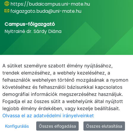
https://budaicampus.uni-mate.hu
foigazgato.buda@uni-mate.hu
Campus-főigazgató
Nyitrainé dr. Sárdy Diána
A sütiket személyre szabott élmény nyújtásához,
trendek elemzéséhez, a webhely kezeléséhez, a
felhasználók webhelyen történő mozgásának a nyomon
követéséhez és felhasználói bázisunkkal kapcsolatos
demográfiai információk megszerzéséhez használjuk.
E-mail
Telefonkönyv
NEPTUN
E-learning
Fogadja el az összes sütit a webhelyünk által nyújtott
legjobb élmény érdekében, vagy kezelje beállításait.
Olvassa el az adatvédelmi irányelveinket
Konfigurálás
Összes elfogadása
Összes elutasítása
© MATE 2021