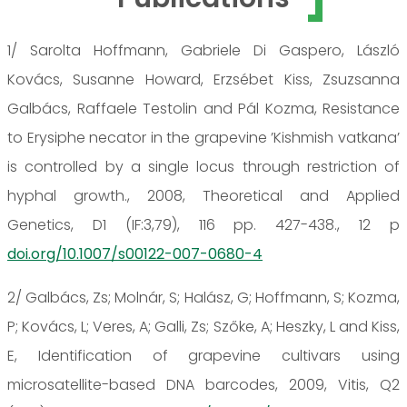
1/ Sarolta Hoffmann, Gabriele Di Gaspero, László
Kovács, Susanne Howard, Erzsébet Kiss, Zsuzsanna
Galbács, Raffaele Testolin and Pál Kozma, Resistance
to Erysiphe necator in the grapevine ’Kishmish vatkana’
is controlled by a single locus through restriction of
hyphal growth., 2008, Theoretical and Applied
Genetics, D1 (IF:3,79), 116 pp. 427-438., 12 p
doi.org/10.1007/s00122-007-0680-4
2/ Galbács, Zs; Molnár, S; Halász, G; Hoffmann, S; Kozma,
P; Kovács, L; Veres, A; Galli, Zs; Szőke, A; Heszky, L and Kiss,
E, Identification of grapevine cultivars using
microsatellite-based DNA barcodes, 2009, Vitis, Q2