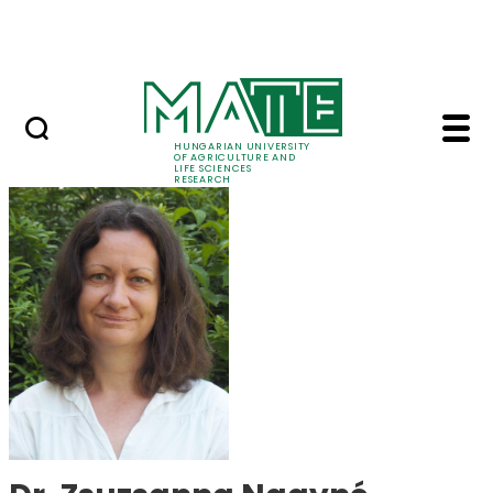
Ugrás a fő tartalomhoz
Events
HUNGARIAN UNIVERSITY
OF AGRICULTURE AND
LIFE SCIENCES
RESEARCH
Dr. Zsuzsanna Nagyné