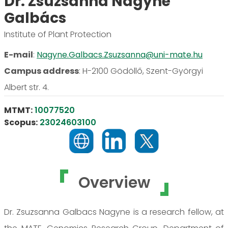
Dr. Zsuzsanna Nagyné
Galbács
Institute of Plant Protection
E-mail
:
Nagyne.Galbacs.Zsuzsanna@uni-mate.hu
Campus address
:
H-2100 Gödöllő, Szent-Györgyi
Albert str. 4.
MTMT:
10077520
Scopus:
23024603100
Overview
Dr. Zsuzsanna Galbacs Nagyne is a research fellow, at