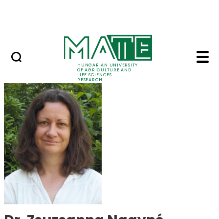
Ugrás a fő tartalomhoz
Events
HUNGARIAN UNIVERSITY
OF AGRICULTURE AND
LIFE SCIENCES
RESEARCH
Dr. Zsuzsanna Nagyné