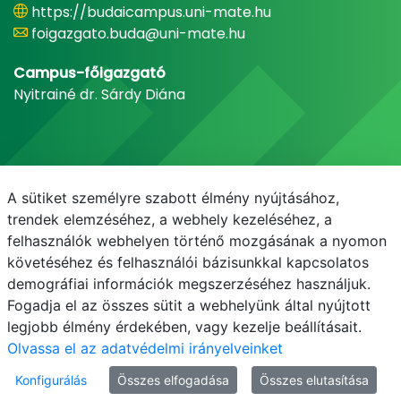
https://budaicampus.uni-mate.hu
foigazgato.buda@uni-mate.hu
Campus-főigazgató
Nyitrainé dr. Sárdy Diána
A sütiket személyre szabott élmény nyújtásához,
trendek elemzéséhez, a webhely kezeléséhez, a
felhasználók webhelyen történő mozgásának a nyomon
követéséhez és felhasználói bázisunkkal kapcsolatos
demográfiai információk megszerzéséhez használjuk.
E-mail
Telefonkönyv
NEPTUN
E-learning
Fogadja el az összes sütit a webhelyünk által nyújtott
legjobb élmény érdekében, vagy kezelje beállításait.
Olvassa el az adatvédelmi irányelveinket
Konfigurálás
Összes elfogadása
Összes elutasítása
© MATE 2021