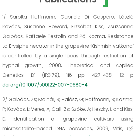
1/ Sarolta Hoffmann, Gabriele Di Gaspero, László
Kovács, Susanne Howard, Erzsébet Kiss, Zsuzsanna
Galbács, Raffaele Testolin and Pál Kozma, Resistance
to Erysiphe necator in the grapevine ’Kishmish vatkana’
is controlled by a single locus through restriction of
hyphal growth., 2008, Theoretical and Applied
Genetics, D1 (IF:3,79), 116 pp. 427-438., 12 p
doi.org/10.1007/s00122-007-0680-4
2/ Galbács, Zs; Molnár, S; Halász, G; Hoffmann, S; Kozma,
P; Kovács, L; Veres, A; Galli, Zs; Szőke, A; Heszky, L and Kiss,
E, Identification of grapevine cultivars using
microsatellite-based DNA barcodes, 2009, Vitis, Q2