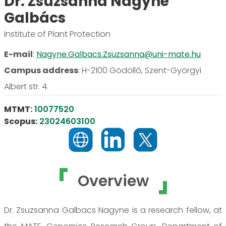
Dr. Zsuzsanna Nagyné
Galbács
Institute of Plant Protection
E-mail
:
Nagyne.Galbacs.Zsuzsanna@uni-mate.hu
Campus address
:
H-2100 Gödöllő, Szent-Györgyi
Albert str. 4.
MTMT:
10077520
Scopus:
23024603100
Overview
Dr. Zsuzsanna Galbacs Nagyne is a research fellow, at