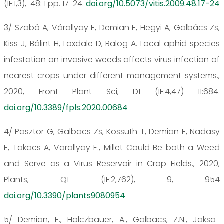
(IF:1,3), 48: 1 pp. 17-24.
doi.org/10.5073/vitis.2009.48.17-24
3/ Szabó A, Várallyay E, Demian E, Hegyi A, Galbács Zs,
Kiss J, Bálint H, Loxdale D, Balog A. Local aphid species
infestation on invasive weeds affects virus infection of
nearest crops under different management systems.,
2020, Front Plant Sci, D1 (IF:4,47) 11:684.
doi.org/10.3389/fpls.2020.00684
4/ Pasztor G, Galbacs Zs, Kossuth T, Demian E, Nadasy
E, Takacs A, Varallyay E., Millet Could Be both a Weed
and Serve as a Virus Reservoir in Crop Fields., 2020,
Plants, Q1 (IF:2,762), 9, 954
doi.org/10.3390/plants9080954
5/ Demian, E., Holczbauer, A., Galbacs, Z.N., Jaksa-