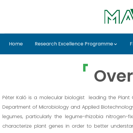
Ugrás a fő tartalomhoz
Home
Research Excellence Programme
F
Dr. Péter Kaló - MATE
Over
Péter Kaló is a molecular biologist leading the Plan
Department of Microbiology and Applied Biotechnology, G
legumes, particularly the legume-rhizobia nitrogen-fix
characterize plant genes in order to better understa