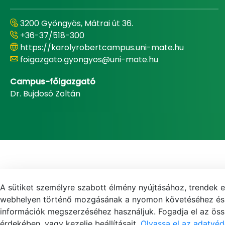
3200 Gyöngyös, Mátrai út 36.
+36-37/518-300
https://karolyrobertcampus.uni-mate.hu
foigazgato.gyongyos@uni-mate.hu
Campus-főigazgató
Dr. Bujdosó Zoltán
A sütiket személyre szabott élmény nyújtásához, trendek 
webhelyen történő mozgásának a nyomon követéséhez és f
információk megszerzéséhez használjuk. Fogadja el az össz
érdekében, vagy kezelje beállításait.
Olvassa el az adatvéd