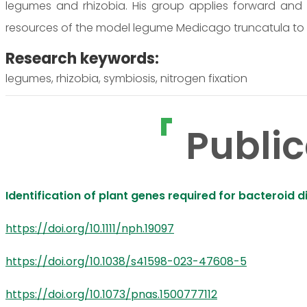
legumes and rhizobia. His group applies forward and
resources of the model legume Medicago truncatula to 
Research keywords:
legumes, rhizobia, symbiosis, nitrogen fixation
Public
Identification of plant genes required for bacteroid 
https://doi.org/10.1111/nph.19097
https://doi.org/10.1038/s41598-023-47608-5
https://doi.org/10.1073/pnas.1500777112