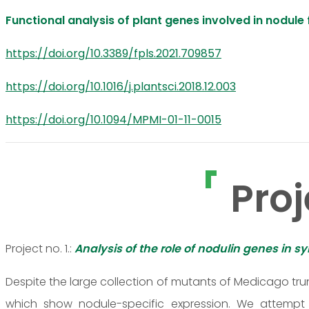
Functional analysis of plant genes involved in nodule
https://doi.org/10.3389/fpls.2021.709857
https://doi.org/10.1016/j.plantsci.2018.12.003
https://doi.org/10.1094/MPMI-01-11-0015
Proj
Project no. 1.:
Analysis of the role of nodulin genes in s
Despite the large collection of mutants of Medicago tr
which show nodule-specific expression. We attempt