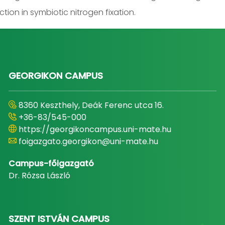
ion in symbiotic nitrogen fixation.
GEORGIKON CAMPUS
8360 Keszthely, Deák Ferenc utca 16.
+36-83/545-000
https://georgikoncampus.uni-mate.hu
foigazgato.georgikon@uni-mate.hu
Campus-főigazgató
Dr. Rózsa László
SZENT ISTVÁN CAMPUS