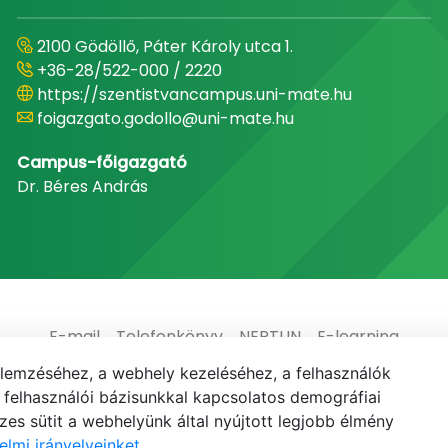
2100 Gödöllő, Páter Károly utca 1.
+36-28/522-000 / 2220
https://szentistvancampus.uni-mate.hu
foigazgato.godollo@uni-mate.hu
Campus-főigazgató
Dr. Béres András
E-mail
Telefonkönyv
NEPTUN
E-learning
elemzéséhez, a webhely kezeléséhez, a felhasználók
elhasználói bázisunkkal kapcsolatos demográfiai
es sütit a webhelyünk által nyújtott legjobb élmény
elmi irányelveinket