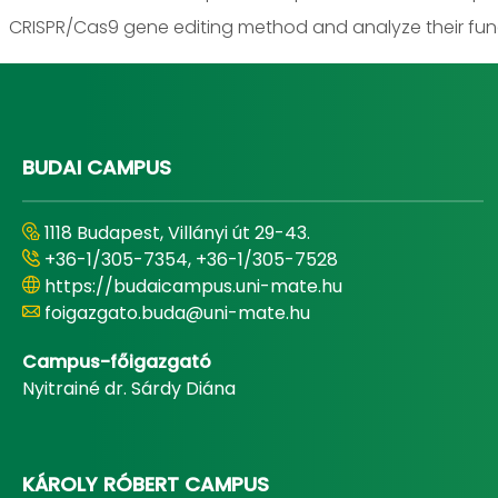
CRISPR/Cas9 gene editing method and analyze their funct
BUDAI CAMPUS
1118 Budapest, Villányi út 29-43.
+36-1/305-7354, +36-1/305-7528
https://budaicampus.uni-mate.hu
foigazgato.buda@uni-mate.hu
Campus-főigazgató
Nyitrainé dr. Sárdy Diána
KÁROLY RÓBERT CAMPUS