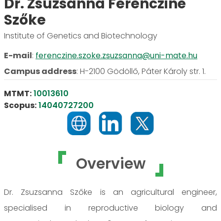
Dr. Zsuzsanna Ferencziné
Szőke
Institute of Genetics and Biotechnology
E-mail
:
ferenczine.szoke.zsuzsanna@uni-mate.hu
Campus address
:
H-2100 Gödöllő, Páter Károly str. 1.
MTMT:
10013610
Scopus:
14040727200
Overview
Dr. Zsuzsanna Szőke is an agricultural engineer,
specialised in reproductive biology and