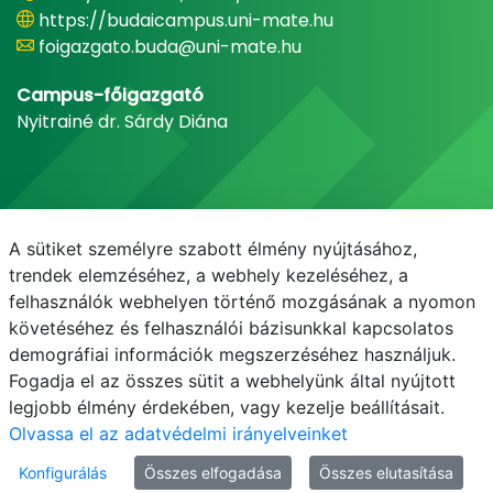
https://budaicampus.uni-mate.hu
foigazgato.buda@uni-mate.hu
Campus-főigazgató
Nyitrainé dr. Sárdy Diána
A sütiket személyre szabott élmény nyújtásához,
trendek elemzéséhez, a webhely kezeléséhez, a
felhasználók webhelyen történő mozgásának a nyomon
követéséhez és felhasználói bázisunkkal kapcsolatos
demográfiai információk megszerzéséhez használjuk.
E-mail
Telefonkönyv
NEPTUN
E-learning
Fogadja el az összes sütit a webhelyünk által nyújtott
legjobb élmény érdekében, vagy kezelje beállításait.
Olvassa el az adatvédelmi irányelveinket
Konfigurálás
Összes elfogadása
Összes elutasítása
© MATE 2021