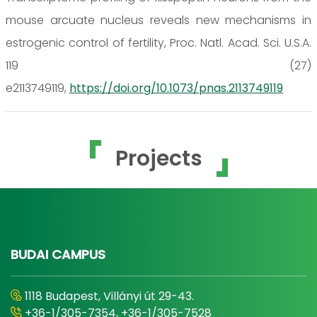
mouse arcuate nucleus reveals new mechanisms in
estrogenic control of fertility, Proc. Natl. Acad. Sci. U.S.A.
119 (27)
e2113749119,
https://doi.org/10.1073/pnas.2113749119
Projects
BUDAI CAMPUS
1118 Budapest, Villányi út 29-43.
+36-1/305-7354, +36-1/305-7528