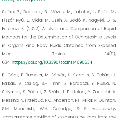
Szőke, Z., Babarczi, B., Mézes, M., Lakatos, I., Poór, M.,
Fliszár-Nyúl, E., Oldal, M., Czéh, Á., Bodó, K., Nagyéri, G., &
Ferenczi, S. (2022). Analysis and Comparison of Rapid
Methods for the Determination of Ochratoxin a Levels
in Organs and Body Fluids Obtained from Exposed
Mice. Toxins, 14(9),
634.
https://doi.org/10.3390/toxins14090634
B. Göcz, É. Rumpler, M. Sárvári, K. Skrapits, S. Takács, I.
Farkas, V. Csillag, S.H. Trinh, Z. Bardóczi, Y. Ruska, N.
Solymosi, S. Póliska, Z. Szőke, L. Bartoloni, Y. Zouaghi, A.
Messina, N. Pitteloud, R.C. Anderson, R.P. Millar, R. Quinton,
S.M. Manchishi, W.H. Colledge, & E. Hrabovszky,
Transcriptome profiling of kisspeptin neurons from the