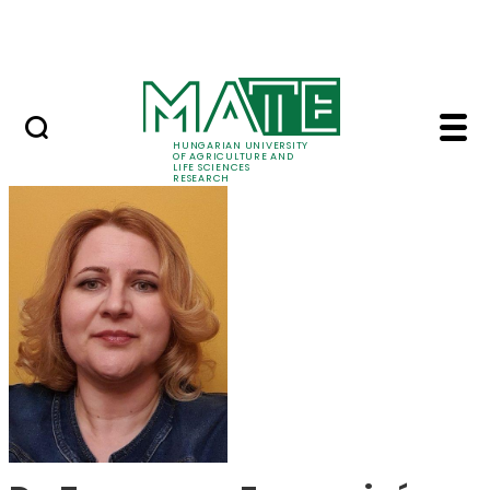
Ugrás a fő tartalomhoz
Events
HUNGARIAN UNIVERSITY
OF AGRICULTURE AND
LIFE SCIENCES
RESEARCH
Dr. Zsuzsanna Ferenc