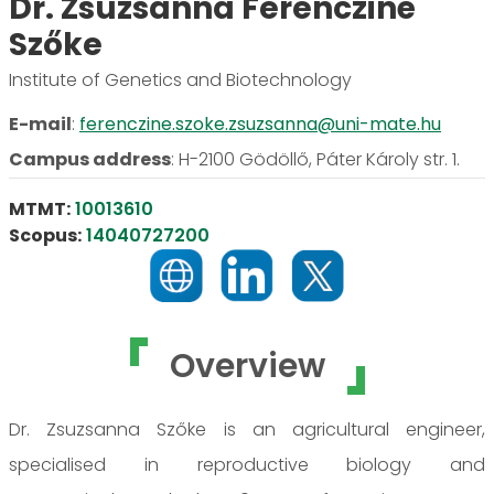
Dr. Zsuzsanna Ferencziné
Szőke
Institute of Genetics and Biotechnology
E-mail
:
ferenczine.szoke.zsuzsanna@uni-mate.hu
Campus address
:
H-2100 Gödöllő, Páter Károly str. 1.
MTMT:
10013610
Scopus:
14040727200
Overview
Dr. Zsuzsanna Szőke is an agricultural engineer,
specialised in reproductive biology and