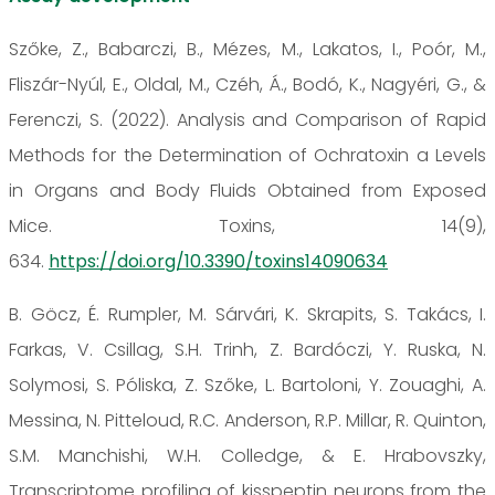
Szőke, Z., Babarczi, B., Mézes, M., Lakatos, I., Poór, M.,
Fliszár-Nyúl, E., Oldal, M., Czéh, Á., Bodó, K., Nagyéri, G., &
Ferenczi, S. (2022). Analysis and Comparison of Rapid
Methods for the Determination of Ochratoxin a Levels
in Organs and Body Fluids Obtained from Exposed
Mice. Toxins, 14(9),
634.
https://doi.org/10.3390/toxins14090634
B. Göcz, É. Rumpler, M. Sárvári, K. Skrapits, S. Takács, I.
Farkas, V. Csillag, S.H. Trinh, Z. Bardóczi, Y. Ruska, N.
Solymosi, S. Póliska, Z. Szőke, L. Bartoloni, Y. Zouaghi, A.
Messina, N. Pitteloud, R.C. Anderson, R.P. Millar, R. Quinton,
S.M. Manchishi, W.H. Colledge, & E. Hrabovszky,
Transcriptome profiling of kisspeptin neurons from the