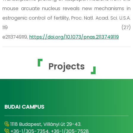
mouse arcuate nucleus reveals new mechanisms in
estrogenic control of fertility, Proc. Natl. Acad. Sci. U.S.A.
119 (27)
e2113749119,
https://doi.org/10.1073/pnas.2113749119
Projects
BUDAI CAMPUS
1118 Budapest, Villányi út 29-43.
+36-1/305-7354, +36-1/305-7528