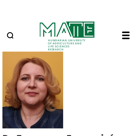
Ugrás a fő tartalomhoz
Events
HUNGARIAN UNIVERSITY
OF AGRICULTURE AND
LIFE SCIENCES
RESEARCH
Dr. Zsuzsanna Ferenc