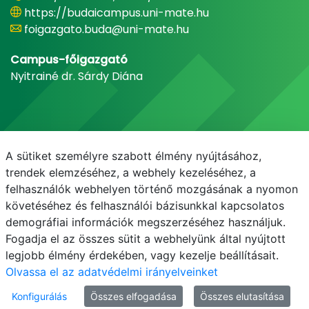
https://budaicampus.uni-mate.hu
foigazgato.buda@uni-mate.hu
Campus-főigazgató
Nyitrainé dr. Sárdy Diána
A sütiket személyre szabott élmény nyújtásához,
trendek elemzéséhez, a webhely kezeléséhez, a
felhasználók webhelyen történő mozgásának a nyomon
követéséhez és felhasználói bázisunkkal kapcsolatos
demográfiai információk megszerzéséhez használjuk.
E-mail
Telefonkönyv
NEPTUN
E-learning
Fogadja el az összes sütit a webhelyünk által nyújtott
legjobb élmény érdekében, vagy kezelje beállításait.
Olvassa el az adatvédelmi irányelveinket
Konfigurálás
Összes elfogadása
Összes elutasítása
© MATE 2021